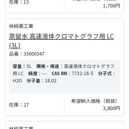
在庫：
15
1,700円
林純薬工業
蒸留水 高速液体クロマトグラフ用 LC
(3L)
品番：33000347
容量：
3L
規格・用途
：高速液体クロマトグラフ
用 LC
純度
：---
CAS RN
：7732-18-5
分子式
：
H2O
分子量
：18.02
希望納入価格（税抜）
在庫：
27
3,800円
林純薬工業