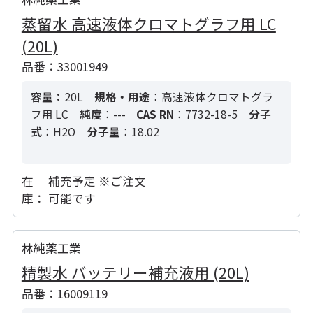
蒸留水 高速液体クロマトグラフ用 LC
(20L)
品番：33001949
容量：
20L
規格・用途
：高速液体クロマトグラ
フ用 LC
純度
：---
CAS RN
：7732-18-5
分子
式
：H2O
分子量
：18.02
在
補充予定 ※ご注文
庫：
可能です
林純薬工業
精製水 バッテリー補充液用 (20L)
品番：16009119