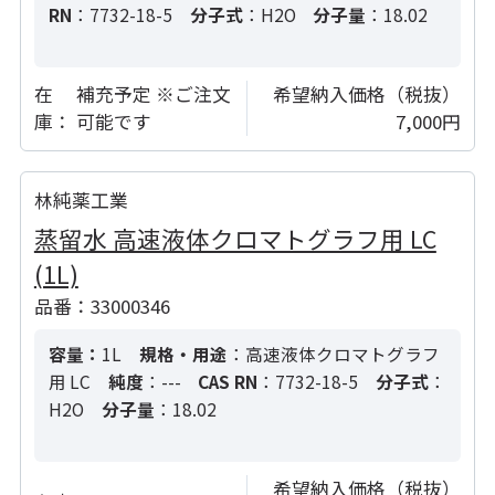
RN
：7732-18-5
分子式
：H2O
分子量
：18.02
在
補充予定 ※ご注文
希望納入価格（税抜）
庫：
可能です
7,000円
林純薬工業
蒸留水 高速液体クロマトグラフ用 LC
(1L)
品番：33000346
容量：
1L
規格・用途
：高速液体クロマトグラフ
用 LC
純度
：---
CAS RN
：7732-18-5
分子式
：
H2O
分子量
：18.02
希望納入価格（税抜）