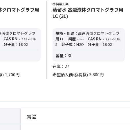
林純薬工業
体クロマトグラフ用
蒸留水 高速液体クロマトグラフ用
LC (3L)
速液体クロマトグラフ
規格・用途
：高速液体クロマトグラフ
CAS RN
：7732-18-
用 LC
純度
：---
CAS RN
：7732-18-
分子量
：18.02
5
分子式
：H2O
分子量
：18.02
容量：
3L
在庫：27
抜)
1,700円
希望納入価格(税抜)
3,800円
常温