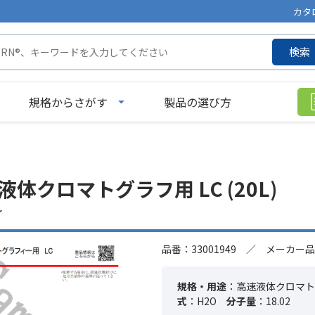
カタ
検索
規格からさがす
製品の選び方
液体クロマトグラフ用 LC (20L)
r
品番：33001949 ／ メーカー品
規格・用途
：高速液体クロマト
式
：H2O
分子量
：18.02