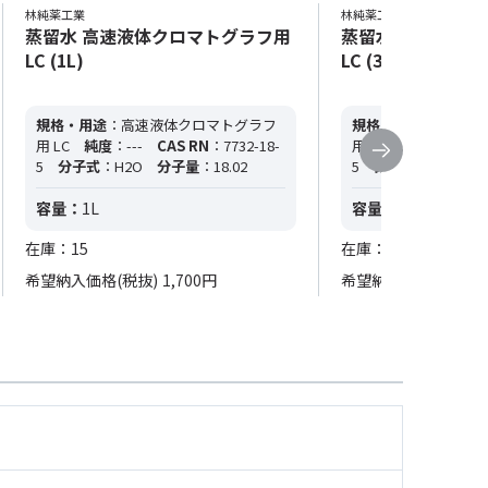
林純薬工業
林純薬工業
蒸留水 高速液体クロマトグラフ用
蒸留水 高速液体
LC (1L)
LC (3L)
規格・用途
：高速液体クロマトグラフ
規格・用途
：高速液
用 LC
純度
：---
CAS RN
：7732-18-
用 LC
純度
：---
C
5
分子式
：H2O
分子量
：18.02
5
分子式
：H2O
分
容量：
1L
容量：
3L
在庫：15
在庫：27
希望納入価格(税抜)
1,700円
希望納入価格(税抜)
3