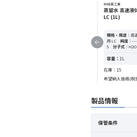
林純薬工業
林純薬工業
蒸留水 高速液体クロマトグラフ用
蒸留水 高速液
LC (3L)
LC (1L)
規格・用途
：高速液体クロマトグラフ
規格・用途
：高
用 LC
純度
：---
CAS RN
：7732-18-
用 LC
純度
：---
5
分子式
：H2O
分子量
：18.02
5
分子式
：H2O
容量：
3L
容量：
1L
在庫：27
在庫：15
希望納入価格(税抜)
3,800円
希望納入価格(税
製品情報
保管条件