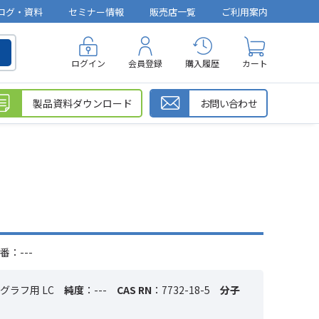
ログ・資料
セミナー情報
販売店一覧
ご利用案内
ログイン
会員登録
購入履歴
カート
製品資料ダウンロード
お問い合わせ
番：---
グラフ用 LC
純度
：---
CAS RN
：7732-18-5
分子