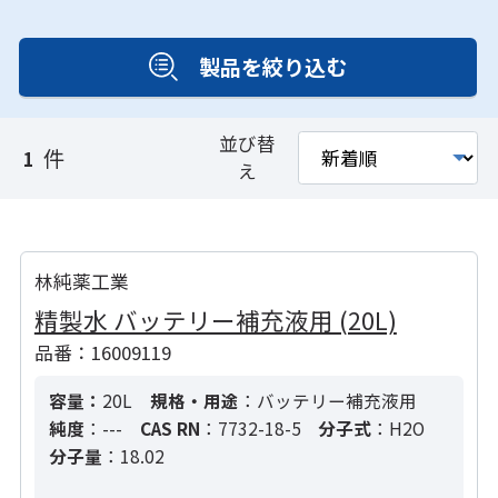
製品を絞り込む
並び替
件
1
え
林純薬工業
精製水 バッテリー補充液用 (20L)
品番：16009119
容量：
20L
規格・用途
：バッテリー補充液用
純度
：---
CAS RN
：7732-18-5
分子式
：H2O
分子量
：18.02