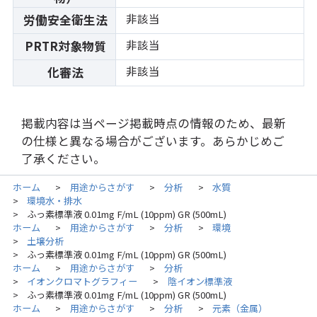
非該当
労働安全衛生法
非該当
PRTR対象物質
非該当
化審法
掲載内容は当ページ掲載時点の情報のため、最新
の仕様と異なる場合がございます。あらかじめご
了承ください。
ホーム
用途からさがす
分析
水質
>
>
>
環境水・排水
>
ふっ素標準液 0.01mg F/mL (10ppm) GR (500mL)
>
ホーム
用途からさがす
分析
環境
>
>
>
土壌分析
>
ふっ素標準液 0.01mg F/mL (10ppm) GR (500mL)
>
ホーム
用途からさがす
分析
>
>
イオンクロマトグラフィー
陰イオン標準液
>
>
ふっ素標準液 0.01mg F/mL (10ppm) GR (500mL)
>
ホーム
用途からさがす
分析
元素（金属）
>
>
>