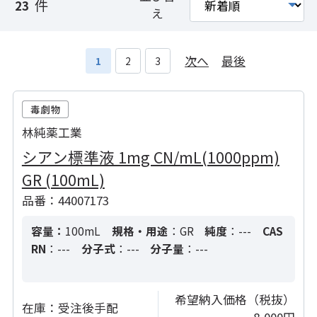
件
23
え
次へ
最後
1
2
3
林純薬工業
シアン標準液 1mg CN/mL(1000ppm)
GR (100mL)
品番：44007173
容量：
100mL
規格・用途
：GR
純度
：---
CAS
RN
：---
分子式
：---
分子量
：---
希望納入価格（税抜）
在庫：
受注後手配
8,000円