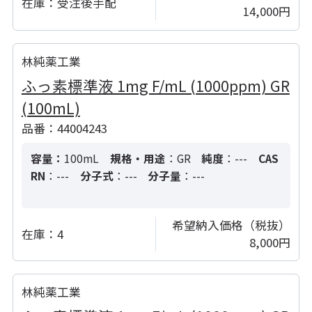
在庫：
受注後手配
14,000円
林純薬工業
ふっ素標準液 1mg F/mL (1000ppm) GR
(100mL)
品番：44004243
容量：
100mL
規格・用途
：GR
純度
：---
CAS
RN
：---
分子式
：---
分子量
：---
希望納入価格（税抜）
在庫：
4
8,000円
林純薬工業