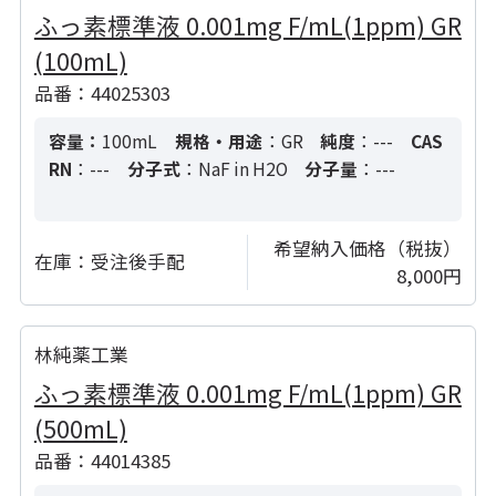
ふっ素標準液 0.001mg F/mL(1ppm) GR
(100mL)
品番：44025303
容量：
100mL
規格・用途
：GR
純度
：---
CAS
RN
：---
分子式
：NaF in H2O
分子量
：---
希望納入価格（税抜）
在庫：
受注後手配
8,000円
林純薬工業
ふっ素標準液 0.001mg F/mL(1ppm) GR
(500mL)
品番：44014385