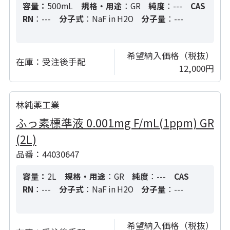
容量：
500mL
規格・用途
：GR
純度
：---
CAS
RN
：---
分子式
：NaF in H2O
分子量
：---
希望納入価格（税抜）
在庫：
受注後手配
12,000円
林純薬工業
ふっ素標準液 0.001mg F/mL(1ppm) GR
(2L)
品番：44030647
容量：
2L
規格・用途
：GR
純度
：---
CAS
RN
：---
分子式
：NaF in H2O
分子量
：---
希望納入価格（税抜）