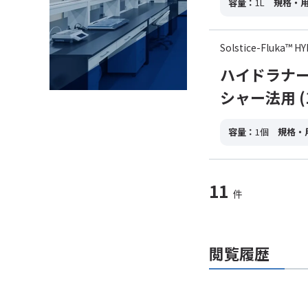
容量：
1L
規格・
Solstice-Fluka™
ハイドラナー
シャー法用 (
容量：
1個
規格・
11
件
閲覧履歴