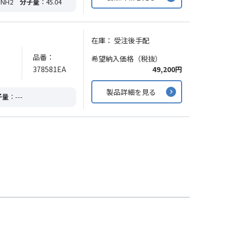
NH2
分子量
：45.04
在庫：
受注後手配
ッ
品番：
希望納入価格（税抜）
378581EA
49,200円
製品詳細を見る
子量
：---