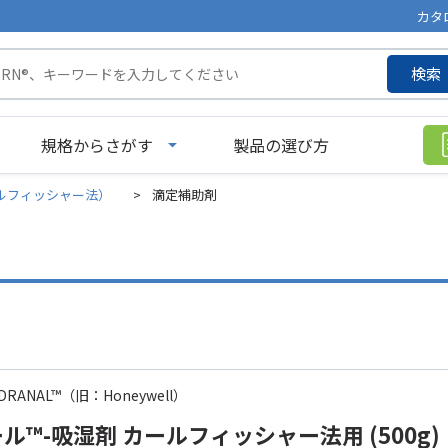
カタ
検索
規格からさがす
製品の選び方
ルフィッシャー法）
>
滴定補助剤
 HYDRANAL™（旧：Honeywell）
ル™-吸湿剤 カールフィッシャー法用 (500g)