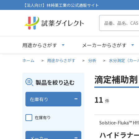
【法人向け】林純薬工業の公式通販サイト
用途からさがす
メーカーからさがす
ホーム
>
用途からさがす
>
分析
>
水分測定（カー
滴定補助剤
製品を絞り込む
11
在庫有り
件
在庫有り
Solstice-Fluka™
ハイドラナー
メーカー