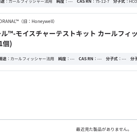
用途
：カールフィッシャー法用
純度
：---
CAS RN
：75-12-7
分子式
：HCO
 HYDRANAL™（旧：Honeywell）
ル™-モイスチャーテストキット カールフィ
1個)
用途
：カールフィッシャー法用
純度
：---
CAS RN
：---
分子式
：---
分
最近見た製品がありません。