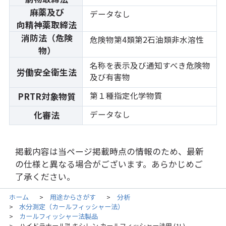
麻薬及び
データなし
向精神薬取締法
消防法（危険
危険物第4類第2石油類非水溶性
物）
名称を表示及び通知すべき危険物
労働安全衛生法
及び有害物
第１種指定化学物質
PRTR対象物質
データなし
化審法
掲載内容は当ページ掲載時点の情報のため、最新
の仕様と異なる場合がございます。あらかじめご
了承ください。
ホーム
用途からさがす
分析
>
>
水分測定（カールフィッシャー法）
>
カールフィッシャー法製品
>
ハイドラナール™-キシレン カールフィッシャー法用 (1L)
>