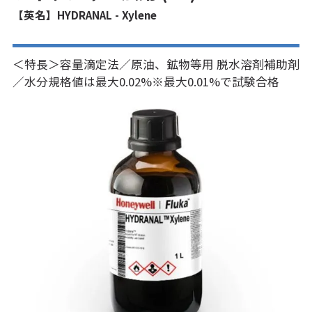
【英名】HYDRANAL - Xylene
＜特長＞容量滴定法／原油、鉱物等用 脱水溶剤補助剤
／水分規格値は最大0.02%※最大0.01%で試験合格