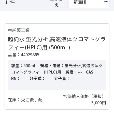
件
1
え
林純薬工業
超純水 蛍光分析,高速液体クロマトグラ
フィー(HPLC)用 (500mL)
品番：44029865
容量：
500mL
規格・用途
：蛍光分析,高速液体ク
ロマトグラフィー(HPLC)用
純度
：---
CAS
RN
：---
分子式
：---
分子量
：---
希望納入価格（税抜）
在庫：
受注後手配
5,000円