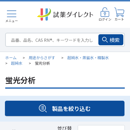
ログイン
カート
メニュー
検索
ホーム
用途からさがす
超純水・蒸留水・精製水
>
>
超純水
蛍光分析
>
>
蛍光分析
製品を絞り込む
並び替