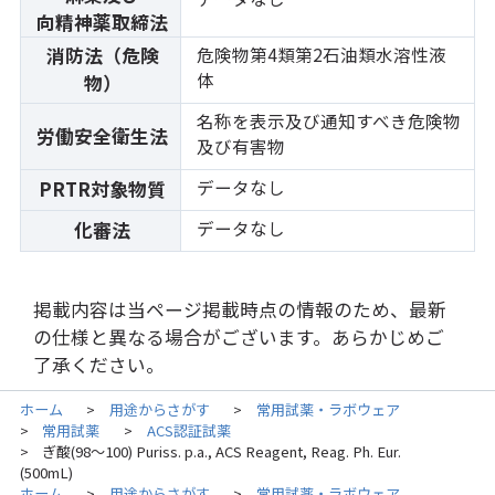
向精神薬取締法
消防法（危険
危険物第4類第2石油類水溶性液
体
物）
名称を表示及び通知すべき危険物
労働安全衛生法
及び有害物
データなし
PRTR対象物質
データなし
化審法
掲載内容は当ページ掲載時点の情報のため、最新
の仕様と異なる場合がございます。あらかじめご
了承ください。
ホーム
用途からさがす
常用試薬・ラボウェア
>
>
常用試薬
ACS認証試薬
>
>
ぎ酸(98～100) Puriss. p.a., ACS Reagent, Reag. Ph. Eur.
>
(500mL)
ホーム
用途からさがす
常用試薬・ラボウェア
>
>