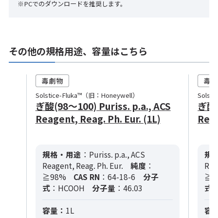
※PCでのダウンロードを推奨します。
その他の規格用途、容量はこちら
Solstice-Fluka™（旧：Honeywell）
Solst
ぎ酸(98～100) Puriss. p.a., ACS
ぎ酸(9
Reagent, Reag. Ph. Eur. (1L)
Reag
規格・用途
：Puriss. p.a., ACS
規
Reagent, Reag. Ph. Eur.
純度
：
Rea
≧98%
CAS RN
：64-18-6
分子
≧9
式
：HCOOH
分子量
：46.03
式
容量：
1L
容