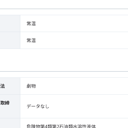
常温
常温
締法
劇物
薬取締
データなし
）
危険物第4類第2石油類水溶性液体