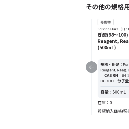
その他の規格
Solstice-Fluka（旧：Honeywell）
Solstice-Fluka（旧：
ぎ酸(98～100) Puriss. p.a., ACS
ぎ酸(98～100) P
Reagent, Reag. Ph. Eur. (1L)
Reagent, Reag
(500mL)
規格・用途
：Puriss. p.a., ACS
Reagent, Reag. Ph. Eur.
純度
：≧98%
規格・用途
：Puri
CAS RN
：64-18-6
分子式
：
Reagent, Reag. P
HCOOH
分子量
：46.03
CAS RN
：64-1
HCOOH
分子量
容量：
1L
容量：
500mL
在庫：0
在庫：0
希望納入価格(税抜)
33,900円
希望納入価格(税