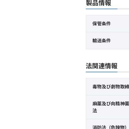
製品情報
保管条件
輸送条件
法関連情報
毒物及び
劇物取
麻薬及び
向精神
法
消防法（危険物