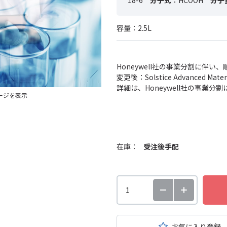
18-6
分子式
：HCOOH
分子
容量：2.5L
Honeywell社の事業分割に伴
変更後：Solstice Advanced
詳細は、Honeywell社の事業
ージを表示
在庫：
受注後手配
お気に入り登録