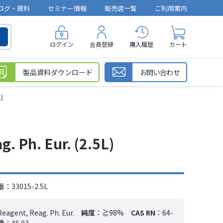
ログ・資料
セミナー情報
販売店一覧
ご利用案内
ログイン
会員登録
購入履歴
カート
製品資料ダウンロード
お問い合わせ
)
. Ph. Eur. (2.5L)
33015-2.5L
Reagent, Reag. Ph. Eur.
純度
：≧98%
CAS RN
：64-