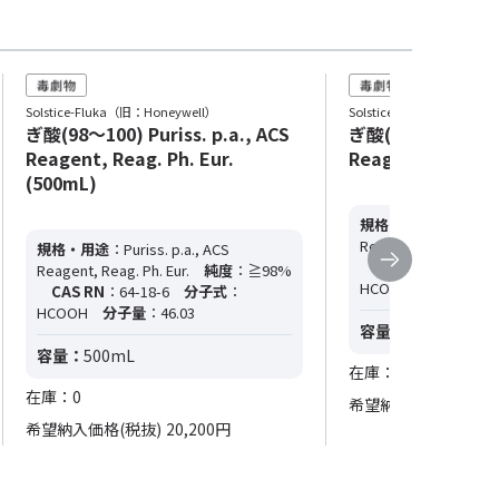
Solstice-Fluka（旧：Honeywell）
Solstice-Fluka（旧：Hone
ぎ酸(98～100) Puriss. p.a., ACS
ぎ酸(98～100) Puri
Reagent, Reag. Ph. Eur.
Reagent, Reag. Ph
(500mL)
規格・用途
：Puriss. p
Reagent, Reag. Ph. E
規格・用途
：Puriss. p.a., ACS
CAS RN
：64-18-6
Reagent, Reag. Ph. Eur.
純度
：≧98%
HCOOH
分子量
：46
CAS RN
：64-18-6
分子式
：
HCOOH
分子量
：46.03
容量：
1L
容量：
500mL
在庫：0
在庫：0
希望納入価格(税抜)
3
希望納入価格(税抜)
20,200円