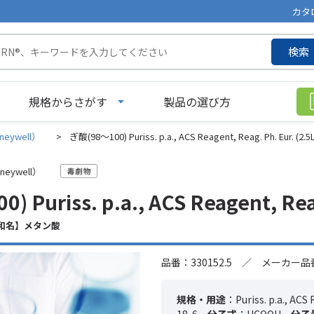
カタ
検索
規格からさがす
製品の選び方
neywell）
>
ぎ酸(98～100) Puriss. p.a., ACS Reagent, Reag. Ph. Eur. (2.5L
neywell）
 Puriss. p.a., ACS Reagent, Reag
 【和名】メタン酸
品番：330152.5 ／ メーカー品番：
規格・用途
：Puriss. p.a., ACS 