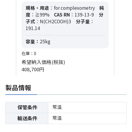
規格・用途
：for complexometry
純
度
：≧99%
CAS RN
：139-13-9
分
子式
：N(CH2COOH)3
分子量
：
191.14
容量：
25kg
在庫：0
希望納入価格(税抜)
408,700円
製品情報
常温
保管条件
常温
輸送条件