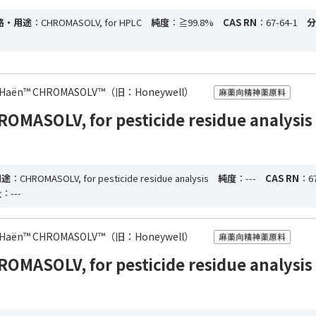
格・用途
：CHROMASOLV, for HPLC
純度
：≧99.8%
CAS RN
：67-64-1
分
-de Haën™ CHROMASOLV™（旧：Honeywell）
ASOLV, for pesticide residue analysis
用途
：CHROMASOLV, for pesticide residue analysis
純度
：---
CAS RN
：67
量
：---
-de Haën™ CHROMASOLV™（旧：Honeywell）
ASOLV, for pesticide residue analysis