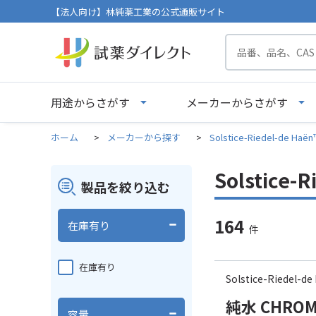
【法人向け】林純薬工業の公式通販サイト
用途からさがす
メーカーからさがす
ホーム
>
メーカーから探す
>
Solstice-Riedel-de H
Solstice
製品を絞り込む
164
在庫有り
件
在庫有り
Solstice-Riedel
純水 CHROMAS
容量