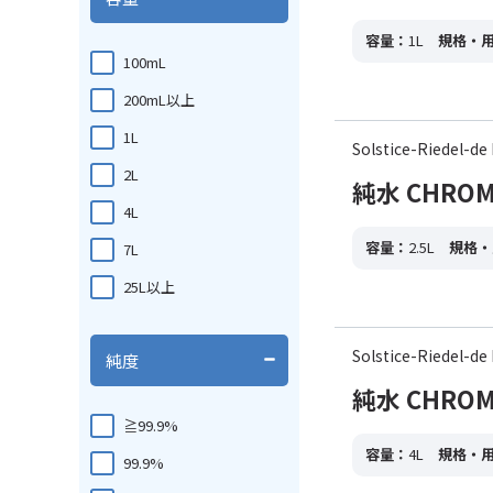
容量：
1L
規格・
100mL
200mL以上
1L
Solstice-Riedel
2L
純水 CHROMAS
4L
容量：
2.5L
規格・
7L
25L以上
Solstice-Riedel
純度
純水 CHROMAS
≧99.9%
容量：
4L
規格・
99.9%