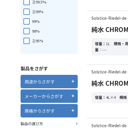
≧99.5%
≧99%
Solstice-Riedel
99%
純水 CHROMASO
98%
≧95%
容量：
1L
規格・
量
：---
製品をさがす
Solstice-Riedel
純水 CHROMA
用途からさがす
メーカーからさがす
容量：
4L×4
規格
規格からさがす
製品の選び方
Solstice-Riedel