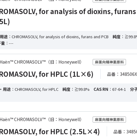
ASOLV, for analysis of dioxins, furans
5L)
用途
：CHROMASOLV, for analysis of dioxins, furans and PCB
純度
：≧99.8
子量
：---
-de Haën™ CHROMASOLV™（旧：Honeywell）
MASOLV, for HPLC (1L×6)
品番：348506X
・用途
：CHROMASOLV, for HPLC
純度
：≧99.8%
CAS RN
：67-64-1
分
-de Haën™ CHROMASOLV™（旧：Honeywell）
MASOLV, for HPLC (2.5L×4)
品番：34850