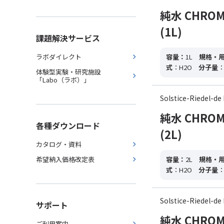
純水 CHROMAS
(1L)
課題解決サービス
ラボダイレクト
容量：
1L
規格・
式
：H2O
分子量
：
体験型実験・研究施設
「Labo（ラボ）」
Solstice-Riedel
純水 CHROMAS
各種ダウンロード
(2L)
カタログ・資料
希望納入価格改定表
容量：
2L
規格・
式
：H2O
分子量
：
Solstice-Riedel
サポート
純水 CHROMAS
ご利用案内