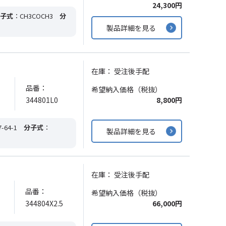
24,300円
子式
：CH3COCH3
分
製品詳細を見る
在庫：
受注後手配
品番：
希望納入価格（税抜）
344801L0
8,800円
-64-1
分子式
：
製品詳細を見る
在庫：
受注後手配
品番：
希望納入価格（税抜）
344804X2.5
66,000円