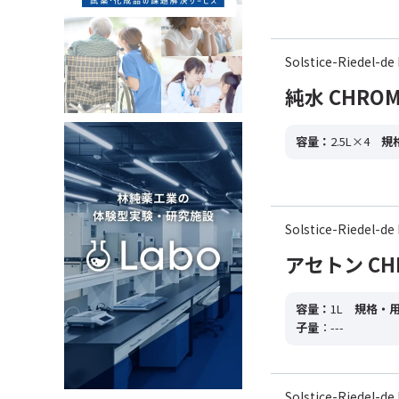
Solstice-Riedel
純水 CHROMA
容量：
2.5L×4
規
Solstice-Riedel
アセトン CHRO
容量：
1L
規格・
子量
：---
Solstice-Riedel