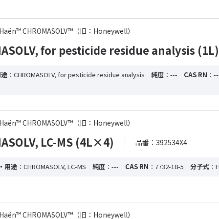
-de Haën™ CHROMASOLV™（旧：Honeywell）
LV, for pesticide residue analysis (1L)
用途
：CHROMASOLV, for pesticide residue analysis
純度
：---
CAS RN
：--
-de Haën™ CHROMASOLV™（旧：Honeywell）
SOLV, LC-MS (4L×4)
品番：392534X4
・用途
：CHROMASOLV, LC-MS
純度
：---
CAS RN
：7732-18-5
分子式
：H
-de Haën™ CHROMASOLV™（旧：Honeywell）