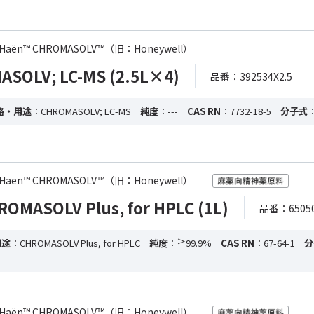
-de Haën™ CHROMASOLV™（旧：Honeywell）
SOLV; LC-MS (2.5L×4)
品番：392534X2.5
格・用途
：CHROMASOLV; LC-MS
純度
：---
CAS RN
：7732-18-5
分子式
-de Haën™ CHROMASOLV™（旧：Honeywell）
MASOLV Plus, for HPLC (1L)
品番：65050
用途
：CHROMASOLV Plus, for HPLC
純度
：≧99.9%
CAS RN
：67-64-1
分
-de Haën™ CHROMASOLV™（旧：Honeywell）