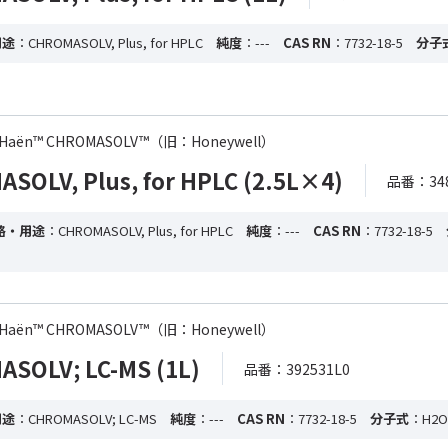
用途
：CHROMASOLV, Plus, for HPLC
純度
：---
CAS RN
：7732-18-5
分子
-de Haën™ CHROMASOLV™（旧：Honeywell）
OLV, Plus, for HPLC (2.5L×4)
品番：348
格・用途
：CHROMASOLV, Plus, for HPLC
純度
：---
CAS RN
：7732-18-5
-de Haën™ CHROMASOLV™（旧：Honeywell）
SOLV; LC-MS (1L)
品番：392531L0
用途
：CHROMASOLV; LC-MS
純度
：---
CAS RN
：7732-18-5
分子式
：H2O