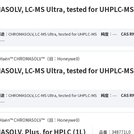
OLV, LC-MS Ultra, tested for UHPLC-MS
用途
：CHROMASOLV, LC-MS Ultra, tested for UHPLC-MS
純度
：---
CAS R
---
-de Haën™ CHROMASOLV™（旧：Honeywell）
OLV, LC-MS Ultra, tested for UHPLC-MS
用途
：CHROMASOLV, LC-MS Ultra, tested for UHPLC-MS
純度
：---
CAS R
---
-de Haën™ CHROMASOLV™（旧：Honeywell）
OLV, Plus, for HPLC (1L)
品番：348771L0