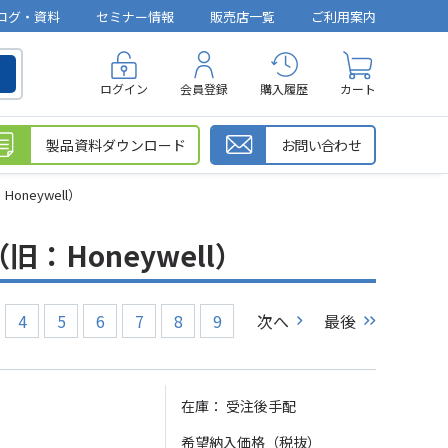
ログ・資料
セミナー情報
販売店一覧
ご利用案内
ログイン
会員登録
購入履歴
カート
製品資料ダウンロード
お問い合わせ
：Honeywell）
V™（旧：Honeywell）
4
5
6
7
8
9
次へ
最後
在庫：
受注後手配
希望納入価格（税抜）