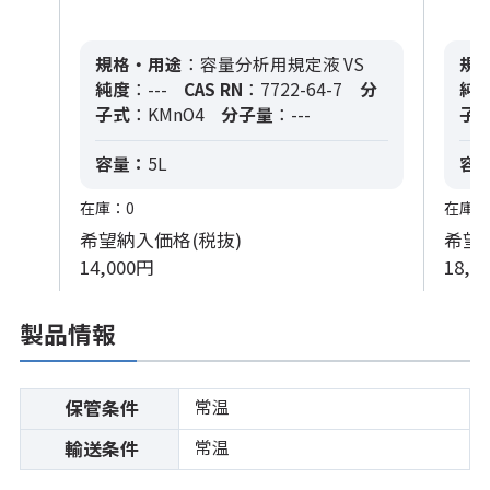
規格・用途
：容量分析用規定液 VS
規
純度
：---
CAS RN
：7722-64-7
分
純
子式
：KMnO4
分子量
：---
子
容量：
5L
容
在庫：0
在庫：
希望納入価格(税抜)
希望
14,000円
18,0
製品情報
常温
保管条件
常温
輸送条件