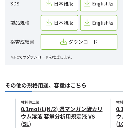
SDS
日本語版
English版
製品規格
日本語版
English版
検査成績書
ダウンロード
※PCでのダウンロードを推奨します。
その他の規格用途、容量はこちら
林純薬工業
林純薬
0.1mol/L(N/2) 過マンガン酸カリ
0.1
ウム溶液 容量分析用規定液 VS
ウム
(5L)
(10L