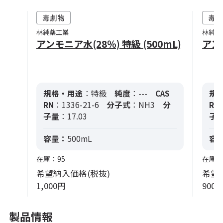
林純薬工業
林純薬
アンモニア水(28％) 特級 (500mL)
アンモ
規格・用途
：特級
純度
：---
CAS
規
RN
：1336-21-6
分子式
：NH3
分
RN
子量
：17.03
子
容量：
500mL
容
在庫：95
在庫：
希望納入価格(税抜)
希望
1,000円
900
製品情報