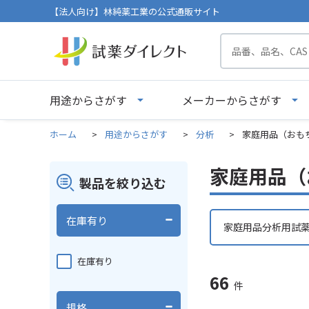
【法人向け】林純薬工業の公式通販サイト
用途からさがす
メーカーからさがす
ホーム
>
用途からさがす
>
分析
>
家庭用品（おも
家庭用品（
製品を絞り込む
在庫有り
家庭用品分析用試
在庫有り
66
件
規格