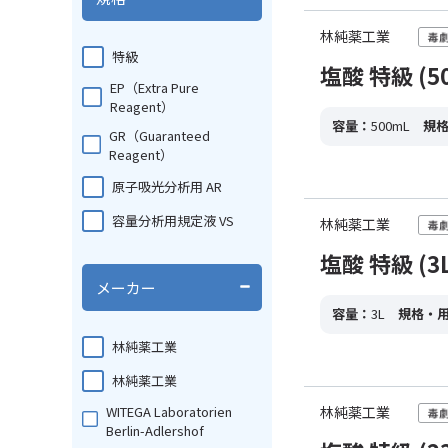
林純薬工業
特級
塩酸 特級 (5
EP（Extra Pure
Reagent）
容量：
500mL
規
GR（Guaranteed
Reagent）
原子吸光分析用 AR
容量分析用規定液 VS
林純薬工業
塩酸 特級 (3L
メーカー
容量：
3L
規格・
林純薬工業
林純薬工業
WITEGA Laboratorien
林純薬工業
Berlin-Adlershof