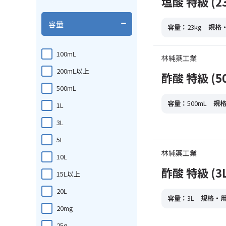
塩酸 特級 (23
容量
容量：
23kg
規格
100mL
林純薬工業
200mL以上
酢酸 特級 (5
500mL
容量：
500mL
規
1L
3L
5L
林純薬工業
10L
酢酸 特級 (3L
15L以上
20L
容量：
3L
規格・
20mg
25g