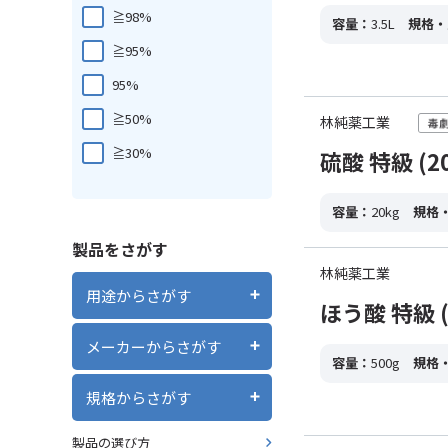
≧98%
容量：
3.5L
規格・
≧95%
95%
≧50%
林純薬工業
≧30%
硫酸 特級 (20
容量：
20kg
規格
製品をさがす
林純薬工業
用途からさがす
ほう酸 特級 (
メーカーからさがす
容量：
500g
規格
規格からさがす
製品の選び方