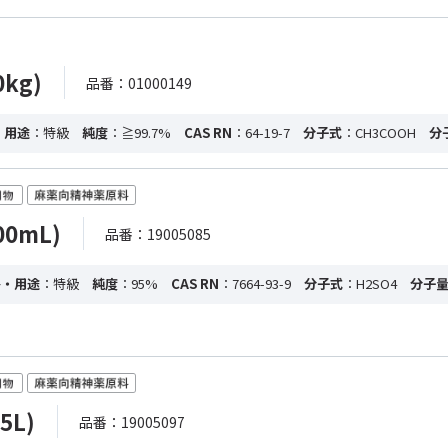
kg)
品番：01000149
・用途
：特級
純度
：≧99.7%
CAS RN
：64-19-7
分子式
：CH3COOH
分
00mL)
品番：19005085
格・用途
：特級
純度
：95%
CAS RN
：7664-93-9
分子式
：H2SO4
分子
5L)
品番：19005097