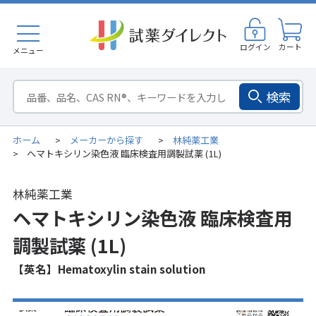
ログイン
カート
メニュー
検索
ホーム
メーカーから探す
林純薬工業
>
>
ヘマトキシリン染色液 臨床検査用調製試薬 (1L)
>
林純薬工業
ヘマトキシリン染色液 臨床検査用
調製試薬 (1L)
【英名】Hematoxylin stain solution