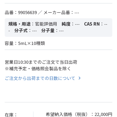
品番：99056639 ／ メーカー品番：---
規格・用途
：官能評価用
純度
：---
CAS RN
：--
-
分子式
：---
分子量
：---
容量：5mL×10種類
営業日10:30までのご注文で当日出荷
※補充予定・価格照会製品を除く
ご注文から出荷までの日数について
希望納入価格（税抜）：
22,000円
在庫：