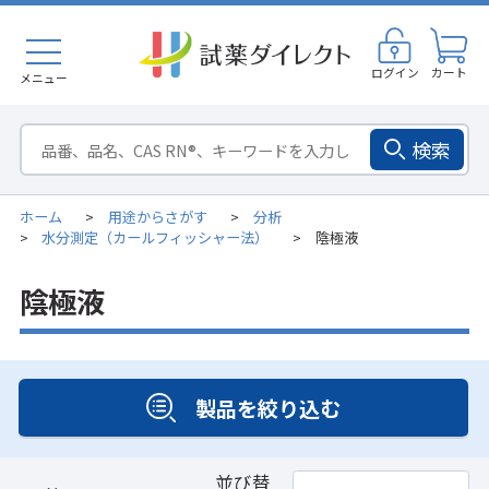
ログイン
カート
メニュー
検索
ホーム
用途からさがす
分析
>
>
水分測定（カールフィッシャー法）
陰極液
>
>
陰極液
製品を絞り込む
並び替