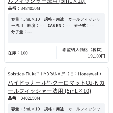
ルフィッシャー法用 (5mL×10)
品番：3484050M
容量：
5mL×10
規格・用途
：カールフィッシャ
ー法用
純度
：---
CAS RN
：---
分子式
：---
分子量
：---
希望納入価格（税抜）
在庫：
100
19,100円
Solstice-Fluka™ HYDRANAL™（旧：Honeywell）
ハイドラナール™-クーロマットCG-K カ
ールフィッシャー法用 (5mL×10)
品番：3482150M
容量：
5mL×10
規格・用途
：カールフィッシャ