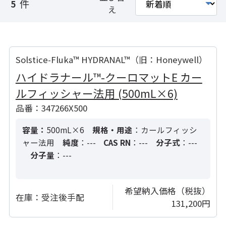
件
5
え
Solstice-Fluka™ HYDRANAL™（旧：Honeywell）
ハイドラナール™-クーロマットE カー
ルフィッシャー法用 (500mL×6)
品番：347266X500
容量：
500mL×6
規格・用途
：カールフィッシ
ャー法用
純度
：---
CAS RN
：---
分子式
：---
分子量
：---
希望納入価格（税抜）
在庫：
受注後手配
131,200円