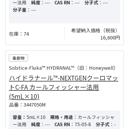
ー法用
純度
：---
CAS RN
：---
分子式
：---
分子量
：---
希望納入価格（税抜）
在庫：
74
16,600円
Solstice-Fluka™ HYDRANAL™（旧：Honeywell）
ハイドラナール™-NEXTGENクーロマッ
トC-FA カールフィッシャー法用
(5mL×10)
品番：3447050M
容量：
5mL×10
規格・用途
：カールフィッシャ
ー法用
純度
：---
CAS RN
：75-05-8
分子式
：-