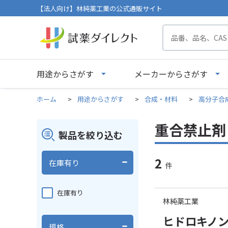
【法人向け】林純薬工業の公式通販サイト
用途からさがす
メーカーからさがす
ホーム
>
用途からさがす
>
合成・材料
>
高分子合
重合禁止剤
製品を絞り込む
2
在庫有り
件
在庫有り
林純薬工業
ヒドロキノン 
規格