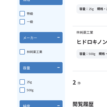
容量：
25g
規格・
特級
一級
林純薬工業
メーカー
ヒドロキノン 一
林純薬工業
容量：
500g
規格
容量
2
25g
件
500g
閲覧履歴
純度