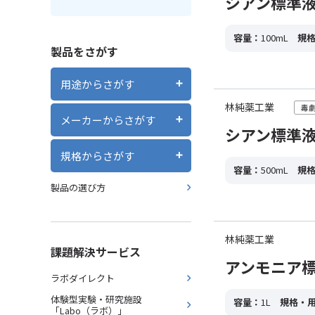
シアン標準液 0.
容量：
100mL
規
製品をさがす
用途からさがす
林純薬工業
メーカーからさがす
シアン標準液 0.
規格からさがす
容量：
500mL
規
製品の選び方
林純薬工業
課題解決サービス
アンモニア標準液 
ラボダイレクト
体験型実験・研究施設
容量：
1L
規格・
「Labo（ラボ）」