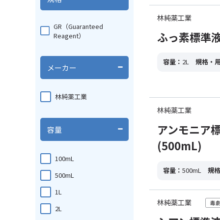
林純薬工業
GR（Guaranteed
ふっ素標準液 0.
Reagent）
容量：
2L
規格・
メーカー
林純薬工業
林純薬工業
アンモニア標準液
容量
(500mL)
100mL
容量：
500mL
規
500mL
1L
林純薬工業
2L