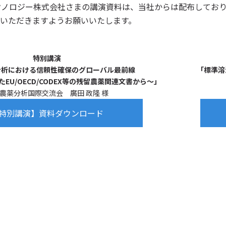
クノロジー株式会社さまの講演資料は、当社からは配布してお
いただきますようお願いいたします。
特別講演
分析における信頼性確保のグローバル最前線
「標準溶液
たEU/OECD/CODEX等の残留農薬関連文書から～」
農薬分析国際交流会 廣田 政隆 様
特別講演】資料ダウンロード