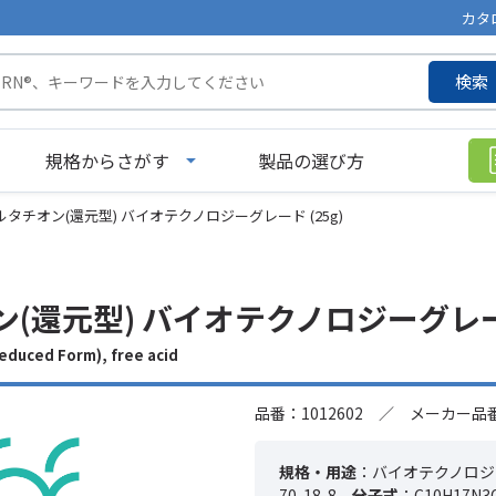
カタ
検索
規格からさがす
製品の選び方
ルタチオン(還元型) バイオテクノロジーグレード (25g)
(還元型) バイオテクノロジーグレード
uced Form), free acid
品番：1012602 ／ メーカー品番：
規格・用途
：バイオテクノロジ
70-18-8
分子式
：C10H17N3