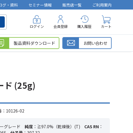
ログ・資料
セミナー情報
販売店一覧
ご利用案内
ログイン
会員登録
購入履歴
カート
製品資料ダウンロード
お問い合わせ
 (25g)
10126-02
ーグレード
純度
：≧97.0%（乾燥後）(T)
CAS RN
：
O6S
分子量
：307.32