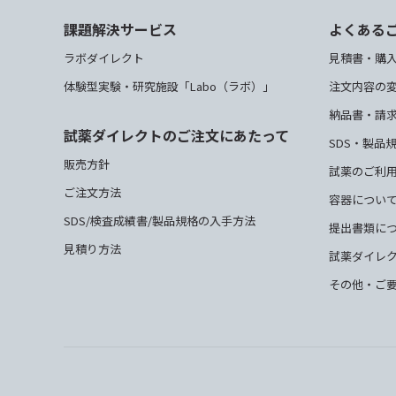
課題解決サービス
よくある
ラボダイレクト
見積書・購
体験型実験・研究施設「Labo（ラボ）」
注文内容の
納品書・請
試薬ダイレクトのご注文にあたって
SDS・製品
販売方針
試薬のご利
ご注文方法
容器につい
SDS/検査成績書/製品規格の入手方法
提出書類に
見積り方法
試薬ダイレ
その他・ご