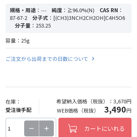
規格・用途
：---
純度
：≧96.0%(N)
CAS RN
：
87-67-2
分子式
：[(CH3)3NCH2CH2OH]C4H5O6
分子量
：253.25
容量：25g
ご注文から出荷までの日数について
希望納入価格（税抜）：
3,670円
在庫：
3,490
受注後手配
WEB価格（税抜）
円