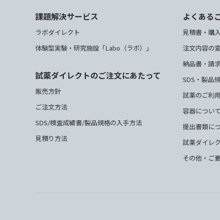
課題解決サービス
よくある
ラボダイレクト
見積書・購
体験型実験・研究施設「Labo（ラボ）」
注文内容の
納品書・請
試薬ダイレクトのご注文にあたって
SDS・製品
販売方針
試薬のご利
ご注文方法
容器につい
SDS/検査成績書/製品規格の入手方法
提出書類に
見積り方法
試薬ダイレ
その他・ご