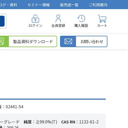
ログ・資料
セミナー情報
販売店一覧
ご利用案内
ログイン
会員登録
購入履歴
カート
製品資料ダウンロード
お問い合わせ
02441-54
ーグレード
純度
：≧99.0%(T)
CAS RN
：1132-61-2
量
：209.26