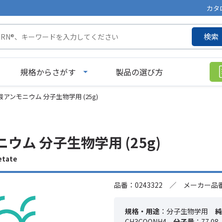
カタ
検索
規格からさがす
製品の選び方
酸アンモニウム 分子生物学用 (25g)
ウム 分子生物学用 (25g)
tate
品番：0243322 ／ メーカー品番：
規格・用途
：分子生物学用
純
CH3COONH4
分子量
：77.08