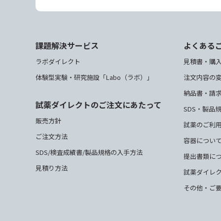
課題解決サービス
よくある
ラボダイレクト
見積書・購
体験型実験・研究施設「Labo（ラボ）」
注文内容の
納品書・請
試薬ダイレクトのご注文にあたって
SDS・製品
販売方針
試薬のご利
ご注文方法
容器につい
SDS/検査成績書/製品規格の入手方法
提出書類に
見積り方法
試薬ダイレ
その他・ご