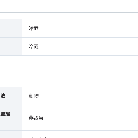
冷蔵
冷蔵
締法
劇物
薬取締
非該当