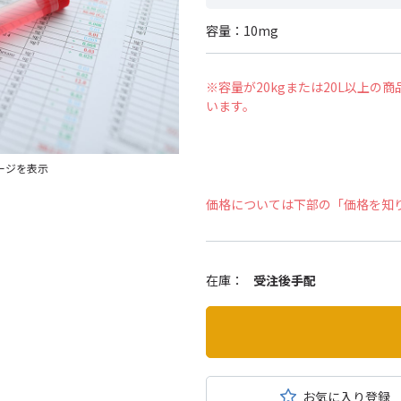
容量：10mg
※容量が20kgまたは20L以上
います。
ージを表示
価格については下部の「価格を知
在庫：
受注後手配
お気に入り登録