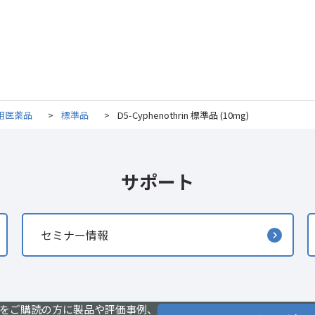
用医薬品
>
標準品
>
D5-Cyphenothrin 標準品 (10mg)
サポート
セミナー情報
をご購読の方に製品や評価事例、