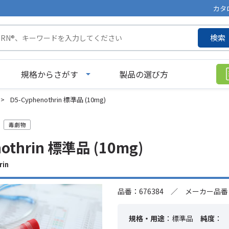
カタ
検索
規格からさがす
製品の選び方
>
D5-Cyphenothrin 標準品 (10mg)
othrin 標準品 (10mg)
in
品番：676384 ／ メーカー品番：
規格・用途
：標準品
純度
：