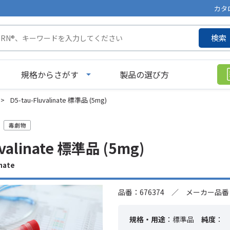
カタ
検索
規格からさがす
製品の選び方
>
D5-tau-Fluvalinate 標準品 (5mg)
uvalinate 標準品 (5mg)
nate
品番：676374 ／ メーカー品番：
規格・用途
：標準品
純度
：