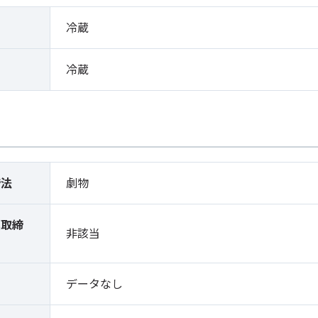
冷蔵
冷蔵
締法
劇物
薬取締
非該当
）
データなし