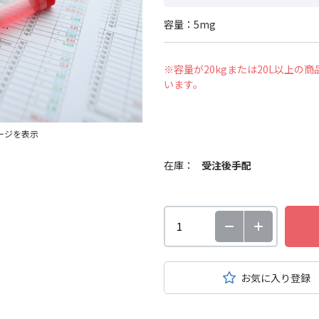
容量：5mg
※容量が20kgまたは20L以上
います。
ージを表示
在庫：
受注後手配
お気に入り登録