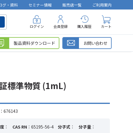
ログ・資料
セミナー情報
販売店一覧
ご利用案内
ログイン
会員登録
購入履歴
カート
製品資料ダウンロード
お問い合わせ
le 認証標準物質 (1mL)
676143
度
：
CAS RN
：65195-56-4
分子式
：
分子量
：