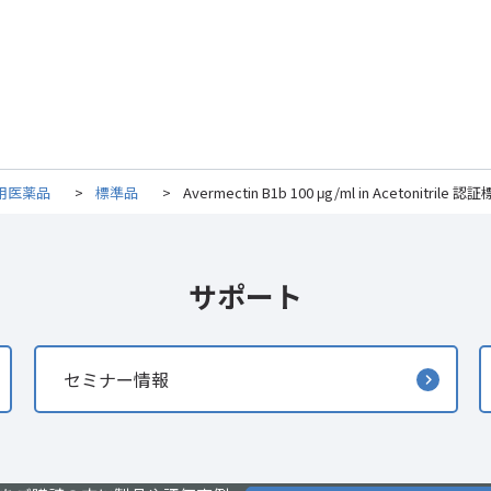
用医薬品
>
標準品
>
Avermectin B1b 100 μg/ml in Acetonitrile 
サポート
セミナー情報