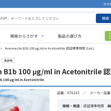
カタ
検索
規格からさがす
製品の選び方
>
Avermectin B1b 100 μg/ml in Acetonitrile 認証標準物質 (1mL)
n B1b 100 μg/ml in Acetonitri
00 μg/ml in Acetonitrile
品番：676143 ／ メーカー品番：
規格・用途
：認証標準物質
純