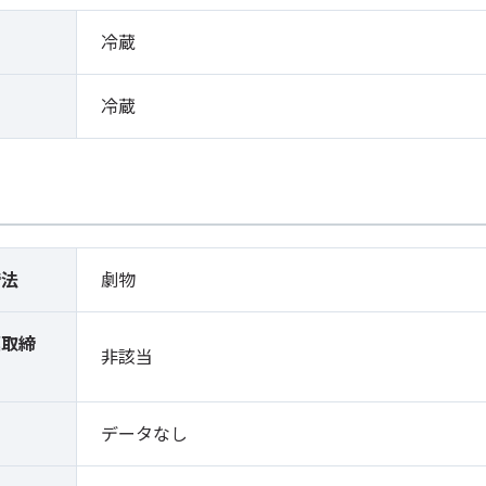
冷蔵
冷蔵
締法
劇物
薬取締
非該当
）
データなし