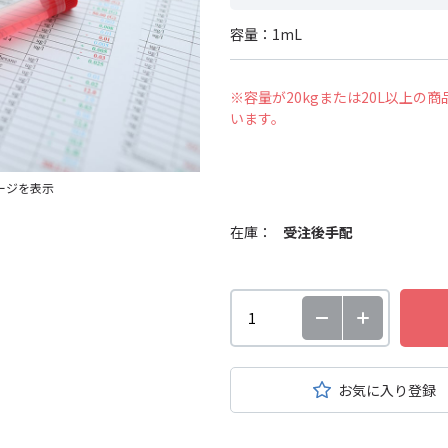
容量：1mL
※容量が20kgまたは20L以上
います。
ージを表示
在庫：
受注後手配
お気に入り登録