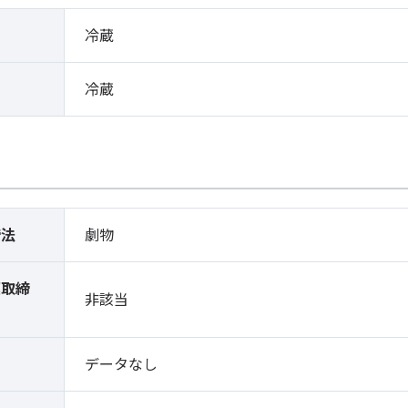
冷蔵
冷蔵
締法
劇物
薬取締
非該当
）
データなし