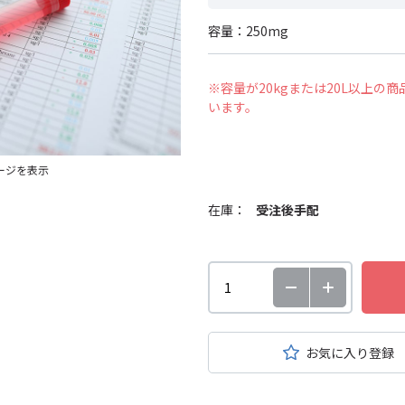
容量：250mg
※容量が20kgまたは20L以上
います。
ージを表示
在庫：
受注後手配
お気に入り登録