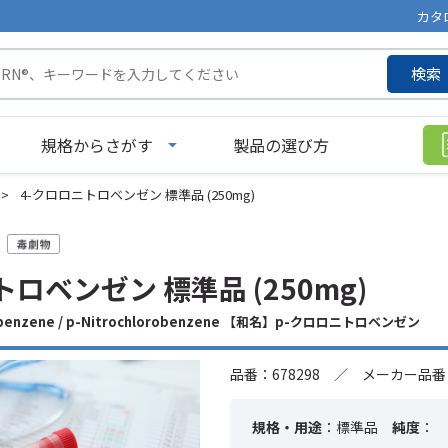
カタ
検索
規格からさがす
製品の選び方
>
4-クロロニトロベンゼン 標準品 (250mg)
トロベンゼン 標準品 (250mg)
obenzene / p-Nitrochlorobenzene 【和名】p-クロロニトロベンゼン
品番：678298 ／ メーカー品番：
規格・用途
：標準品
純度
：