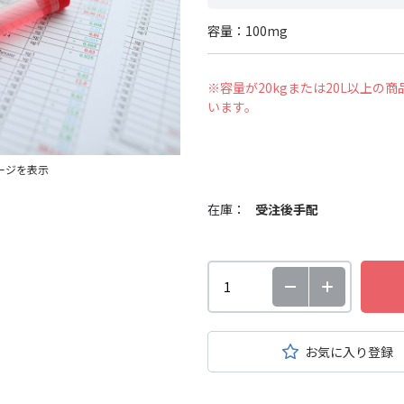
容量：100mg
※容量が20kgまたは20L以上
います。
ージを表示
在庫：
受注後手配
お気に入り登録