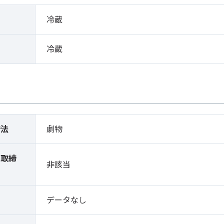
冷蔵
冷蔵
締法
劇物
薬取締
非該当
）
データなし