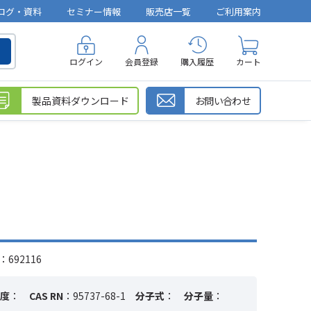
ログ・資料
セミナー情報
販売店一覧
ご利用案内
ログイン
会員登録
購入履歴
カート
製品資料ダウンロード
お問い合わせ
692116
度
：
CAS RN
：95737-68-1
分子式
：
分子量
：