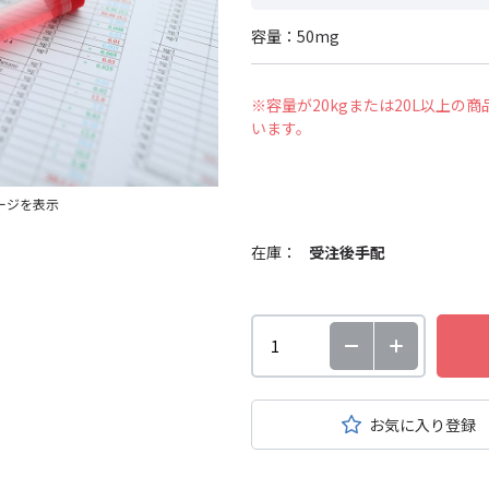
容量：50mg
※容量が20kgまたは20L以上
います。
ージを表示
在庫：
受注後手配
お気に入り登録