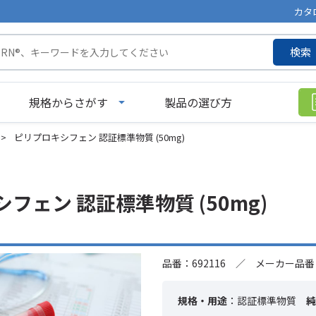
カタ
検索
規格からさがす
製品の選び方
>
ピリプロキシフェン 認証標準物質 (50mg)
フェン 認証標準物質 (50mg)
品番：692116 ／ メーカー品番：
規格・用途
：認証標準物質
純