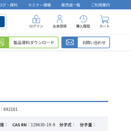
ログ・資料
セミナー情報
販売店一覧
ご利用案内
ログイン
会員登録
購入履歴
カート
製品資料ダウンロード
お問い合わせ
692101
度
：
CAS RN
：129630-19-9
分子式
：
分子量
：