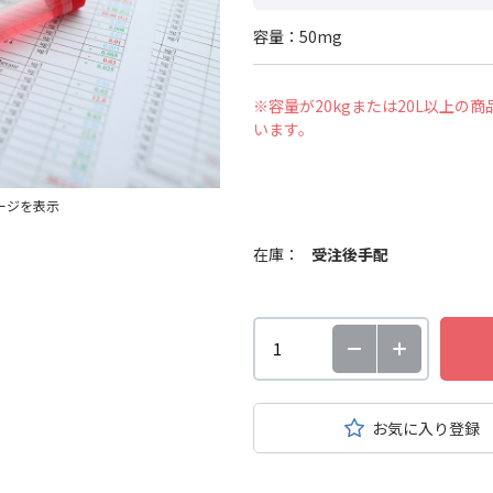
容量：50mg
※容量が20kgまたは20L以上
います。
ージを表示
在庫：
受注後手配
お気に入り登録