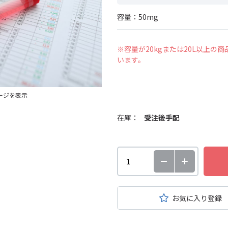
容量：50mg
※容量が20kgまたは20L以上
います。
ージを表示
在庫：
受注後手配
お気に入り登録