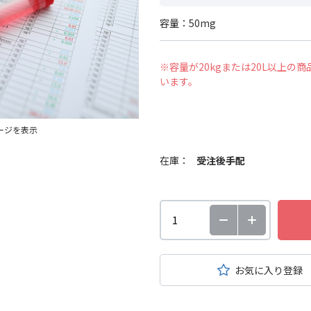
容量：50mg
※容量が20kgまたは20L以上
います。
ージを表示
在庫：
受注後手配
お気に入り登録