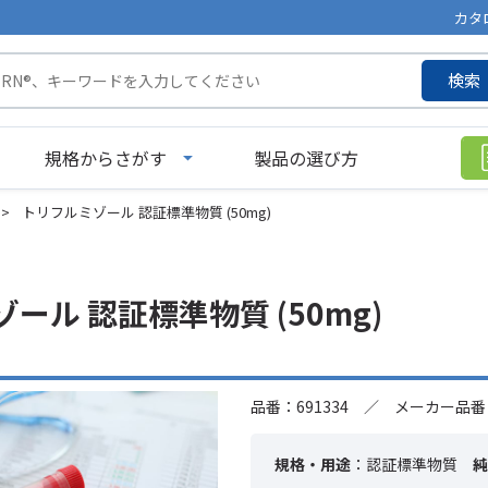
カタ
検索
規格からさがす
製品の選び方
>
トリフルミゾール 認証標準物質 (50mg)
ール 認証標準物質 (50mg)
品番：691334 ／ メーカー品番：
規格・用途
：認証標準物質
純