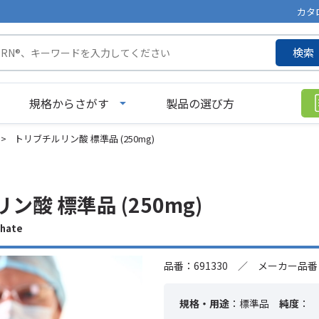
カタ
検索
規格からさがす
製品の選び方
>
トリブチルリン酸 標準品 (250mg)
ン酸 標準品 (250mg)
hate
品番：691330 ／ メーカー品番：
規格・用途
：標準品
純度
：