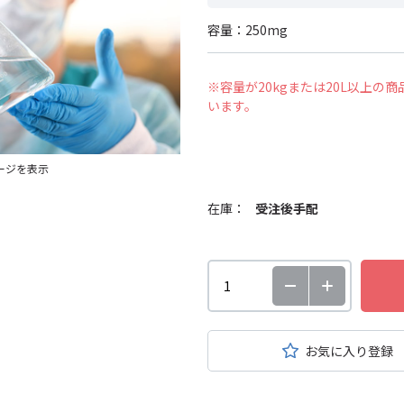
容量：250mg
※容量が20kgまたは20L以上
います。
ージを表示
在庫：
受注後手配
お気に入り登録