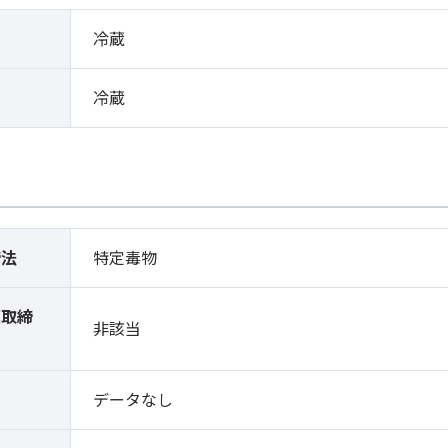
冷蔵
冷蔵
締法
特定毒物
薬取締
非該当
）
データなし