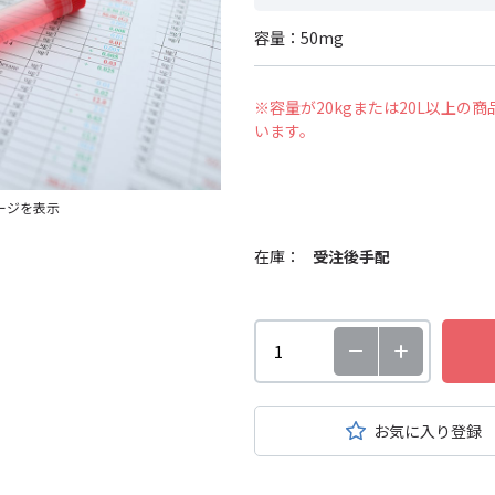
容量：50mg
※容量が20kgまたは20L以上
います。
ージを表示
在庫：
受注後手配
お気に入り登録