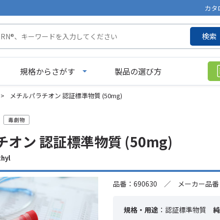
カタ
検索
規格からさがす
製品の選び方
>
メチルパラチオン 認証標準物質 (50mg)
オン 認証標準物質 (50mg)
hyl
品番：690630 ／ メーカー品番：
規格・用途
：認証標準物質
純