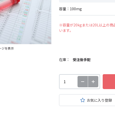
容量：100mg
※容量が20kgまたは20L以上
います。
ージを表示
在庫：
受注後手配
お気に入り登録