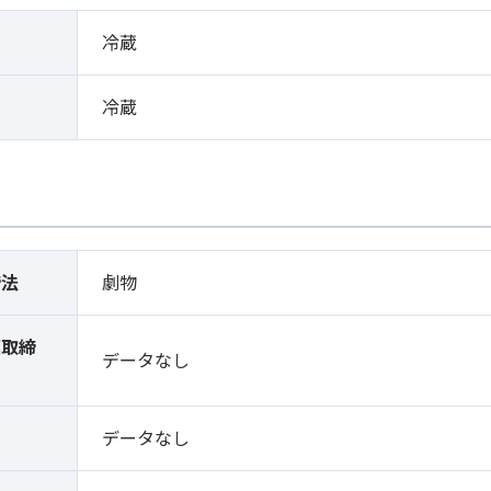
冷蔵
冷蔵
締法
劇物
薬取締
データなし
）
データなし