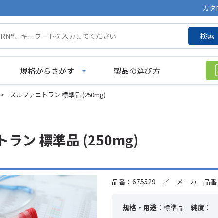
カタ
検索
規格からさがす
製品の選び方
>
スルファニトラン 標準品 (250mg)
ラン 標準品 (250mg)
品番：675529 ／ メーカー品番：
規格・用途
：標準品
純度
：