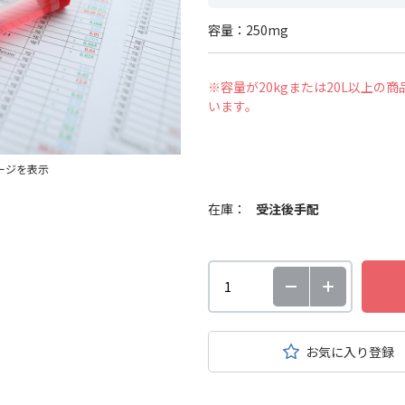
容量：250mg
※容量が20kgまたは20L以上
います。
ージを表示
在庫：
受注後手配
お気に入り登録