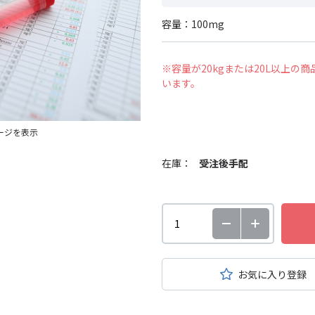
容量：100mg
※容量が20kgまたは20L以上
います。
ージを表示
在庫：
受注後手配
お気に入り登録