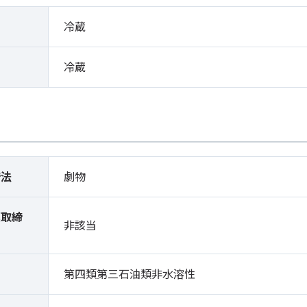
冷蔵
冷蔵
締法
劇物
薬取締
非該当
）
第四類第三石油類非水溶性