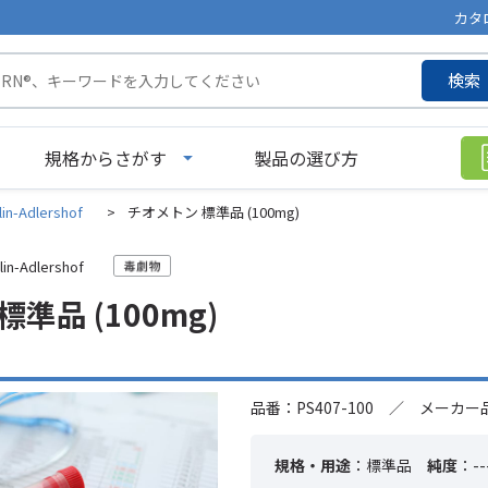
カタ
検索
規格からさがす
製品の選び方
lin-Adlershof
>
チオメトン 標準品 (100mg)
lin-Adlershof
準品 (100mg)
品番：PS407-100 ／ メーカー品
規格・用途
：標準品
純度
：--