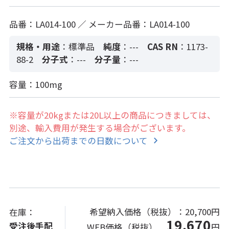
品番：LA014-100 ／ メーカー品番：LA014-100
規格・用途
：標準品
純度
：---
CAS RN
：1173-
88-2
分子式
：---
分子量
：---
容量：100mg
※容量が20kgまたは20L以上の商品につきましては、
別途、輸入費用が発生する場合がございます。
ご注文から出荷までの日数について
希望納入価格（税抜）：
20,700円
在庫：
19,670
受注後手配
WEB価格（税抜）
円