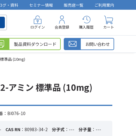
ログ・資料
セミナー情報
販売店一覧
ご利用案内
ログイン
会員登録
購入履歴
カート
製品資料ダウンロード
お問い合わせ
準品 (10mg)
アミン 標準品 (10mg)
：BI076-10
-
CAS RN
：80983-34-2
分子式
：---
分子量
：---