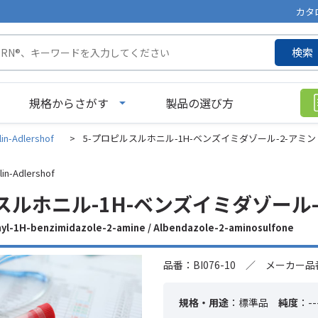
カタ
検索
規格からさがす
製品の選び方
lin-Adlershof
>
5-プロピルスルホニル-1H-ベンズイミダゾール-2-アミン 標
lin-Adlershof
スルホニル-1H-ベンズイミダゾール-2-
l-1H-benzimidazole-2-amine / Albendazole-2-aminosulfone
品番：BI076-10 ／ メーカー品番
規格・用途
：標準品
純度
：--