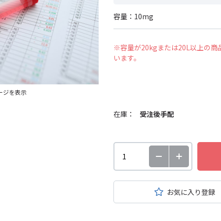
容量：10mg
※容量が20kgまたは20L以上
います。
ージを表示
在庫：
受注後手配
お気に入り登録