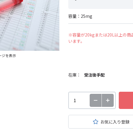
容量：25mg
※容量が20kgまたは20L以上
います。
ージを表示
在庫：
受注後手配
お気に入り登録