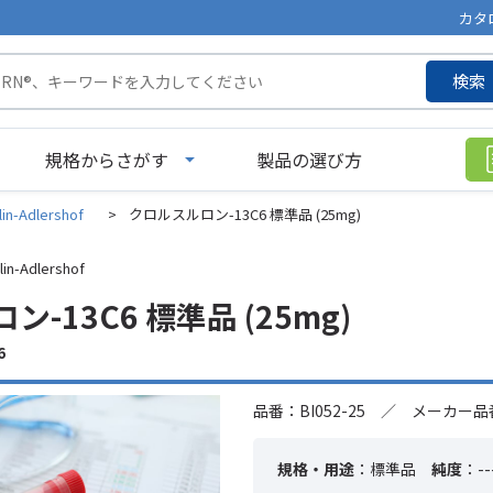
カタ
検索
規格からさがす
製品の選び方
lin-Adlershof
>
クロルスルロン-13C6 標準品 (25mg)
lin-Adlershof
-13C6 標準品 (25mg)
6
品番：BI052-25 ／ メーカー品番
規格・用途
：標準品
純度
：--
-