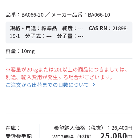
品番：BA066-10 ／ メーカー品番：BA066-10
規格・用途
：標準品
純度
：---
CAS RN
：21898-
19-1
分子式
：---
分子量
：---
容量：10mg
※容量が20kgまたは20L以上の商品につきましては、
別途、輸入費用が発生する場合がございます。
ご注文から出荷までの日数について
希望納入価格（税抜）：
26,400円
在庫：
25,080
受注後手配
WEB価格（税抜）
円