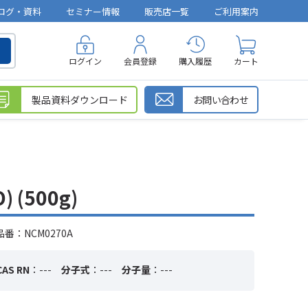
ログ・資料
セミナー情報
販売店一覧
ご利用案内
ログイン
会員登録
購入履歴
カート
製品資料ダウンロード
お問い合わせ
 (500g)
番：NCM0270A
CAS RN
：---
分子式
：---
分子量
：---