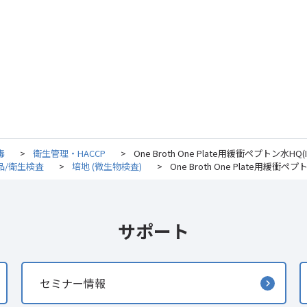
毒
>
衛生管理・HACCP
>
One Broth One Plate用緩衝ペプトン水HQ(IS
品/衛生検査
>
培地 (微生物検査)
>
One Broth One Plate用緩衝ペプトン
サポート
セミナー情報