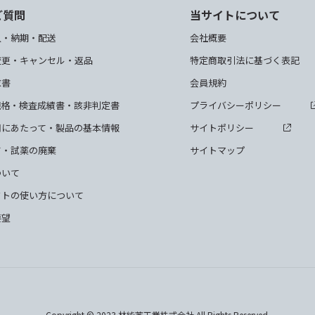
ご質問
当サイトについて
入・納期・配送
会社概要
変更・キャンセル・返品
特定商取引法に基づく表記
求書
会員規約
規格・検査成績書・該非判定書
プライバシーポリシー
用にあたって・製品の基本情報
サイトポリシー
て・試薬の廃棄
サイトマップ
ついて
クトの使い方について
要望
Copyright © 2023 林純薬工業株式会社 All Rights Reserved.