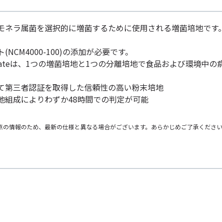
モネラ属菌を選択的に増菌するために使用される増菌培地です
NCM4000-100)の添加が必要です。
 One Plateは、1つの増菌培地と1つの分離培地で食品および
て第三者認証を取得した信頼性の高い粉末培地
地組成によりわずか48時間での判定が可能
点の情報のため、最新の仕様と異なる場合がございます。あらかじめご了承くださ