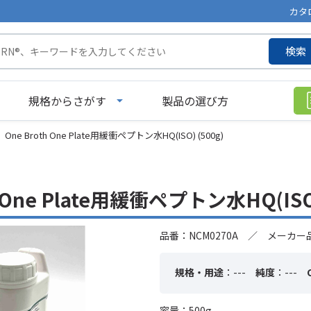
カタ
検索
規格からさがす
製品の選び方
One Broth One Plate用緩衝ペプトン水HQ(ISO) (500g)
h One Plate用緩衝ペプトン水HQ(ISO)
品番：NCM0270A ／ メーカー品
規格・用途
：---
純度
：---
容量：500g