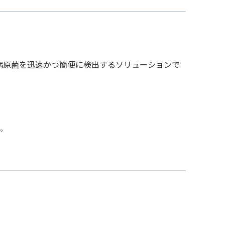
。
環境中の病原菌を迅速かつ簡便に検出するソリューションで
い。