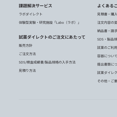
課題解決サービス
よくある
ラボダイレクト
見積書・購
体験型実験・研究施設「Labo（ラボ）」
注文内容の
納品書・請
試薬ダイレクトのご注文にあたって
SDS・製品
販売方針
試薬のご利
ご注文方法
容器につい
SDS/検査成績書/製品規格の入手方法
提出書類に
見積り方法
試薬ダイレ
その他・ご