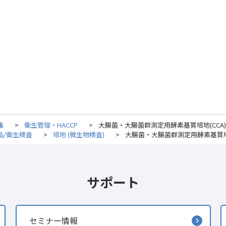
毒
>
衛生管理・HACCP
>
大腸菌・大腸菌群測定用酵素基質培地(CCA) (5
品/衛生検査
>
培地 (微生物検査)
>
大腸菌・大腸菌群測定用酵素基質培地(C
サポート
セミナー情報