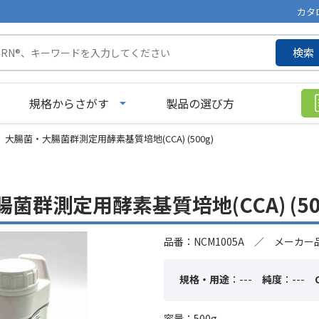
カタ
検索
規格からさがす
製品の選び方
大腸菌・大腸菌群測定用酵素基質培地(CCA) (500g)
菌群測定用酵素基質培地(CCA) (50
品番：NCM1005A ／ メーカー品
規格・用途
：---
純度
：---
容量：500g