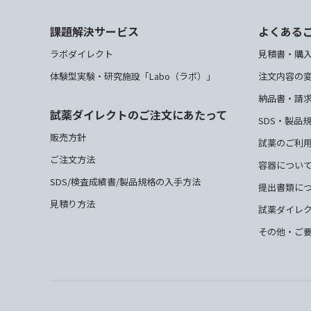
課題解決サービス
よくある
ラボダイレクト
見積書・購
体験型実験・研究施設「Labo（ラボ）」
注文内容の
納品書・請
試薬ダイレクトのご注文にあたって
SDS・製品
販売方針
試薬のご利
ご注文方法
容器につい
SDS/検査成績書/製品規格の入手方法
提出書類に
見積り方法
試薬ダイレ
その他・ご