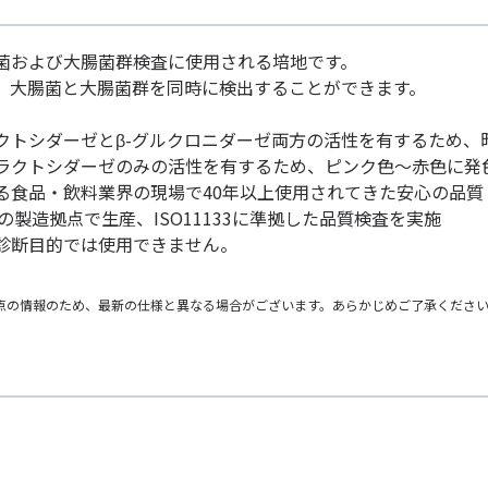
菌および大腸菌群検査に使用される培地です。
、大腸菌と大腸菌群を同時に検出することができます。
ガラクトシダーゼとβ-グルクロニダーゼ両方の活性を有するため
-ガラクトシダーゼのみの活性を有するため、ピンク色～赤色に発
る食品・飲料業界の現場で40年以上使用されてきた安心の品質
取得の製造拠点で生産、ISO11133に準拠した品質検査を実施
診断目的では使用できません。
点の情報のため、最新の仕様と異なる場合がございます。あらかじめご了承くださ