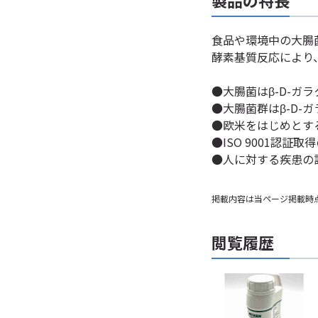
製品の特長
食品や環境中の大腸
酵素基質反応により
●大腸菌はβ-D-
●大腸菌群はβ-D
●欧米をはじめとす
●ISO 9001認証
●人に対する疾患の
掲載内容は当ページ掲載時
閲覧履歴