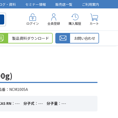
ログ・資料
セミナー情報
販売店一覧
ご利用案内
ログイン
会員登録
購入履歴
カート
製品資料ダウンロード
お問い合わせ
0g)
番：NCM1005A
CAS RN
：---
分子式
：---
分子量
：---