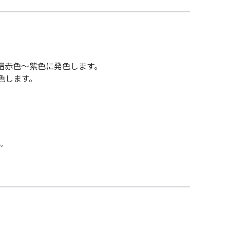
、暗赤色～紫色に発色します。
色します。
い。