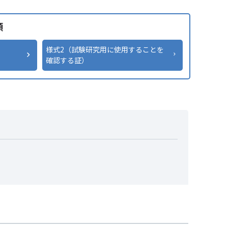
類
様式2（試験研究用に使用することを
確認する証）