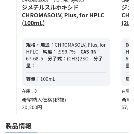
CHROMASOLV™（旧：Honeywell）
CHRO
ジメチルスルホキシド
ジメ
CHROMASOLV, Plus, for HPLC
CHR
(100mL)
(2L)
規格・用途
：CHROMASOLV, Plus, for
規
HPLC
純度
：≧99.7%
CAS RN
：
HP
67-68-5
分子式
：(CH3)2SO
分子
67-
量
：---
量
：
容量：
100mL
容
在庫：0
在庫：
希望納入価格(税抜)
希望
20,200円
67,5
製品情報