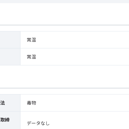
常温
常温
締法
毒物
薬取締
データなし