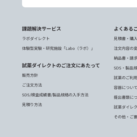
課題解決サービス
よくある
ラボダイレクト
見積書・購
体験型実験・研究施設「Labo（ラボ）」
注文内容の
納品書・請
試薬ダイレクトのご注文にあたって
SDS・製品
販売方針
試薬のご利
ご注文方法
容器につい
SDS/検査成績書/製品規格の入手方法
提出書類に
見積り方法
試薬ダイレ
その他・ご