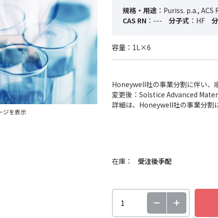
規格・用途
：Puriss. p.a., ACS 
CAS RN
：---
分子式
：HF
容量：1L×6
Honeywell社の事業分割に伴
変更後：Solstice Advanced
詳細は、Honeywell社の事業
ージを表示
在庫：
受注後手配