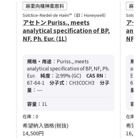
Solstice-Riedel-de Haën™（旧：Honeywell）
Solst
アセトン Puriss., meets
アセト
analytical specification of BP,
anal
NF, Ph. Eur. (1L)
NF, P
規格・用途
：Puriss., meets
規
analytical specification of BP, NF, Ph.
anal
Eur.
純度
：≧99% (GC)
CAS RN
：
Eur
67-64-1
分子式
：CH3COCH3
分子
67-
量
：---
量
：
容量：
1L
容
在庫：0
在庫：
希望納入価格(税抜)
希望
14,500円
16,6