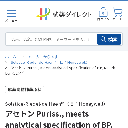
ログイン
カート
メニュー
検索
ホーム
メーカーから探す
>
Solstice-Riedel-de Haën™（旧：Honeywell）
>
アセトン Puriss., meets analytical specification of BP, NF, Ph.
>
Eur. (5L×4)
Solstice-Riedel-de Haën™（旧：Honeywell）
アセトン Puriss., meets
analytical specification of BP,